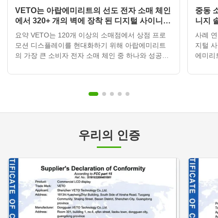
VETO는 아랍에미리트의 선도 전자 소매 체인
중동 
에서 320+ 개의 벽에 장착 된 디지털 사이니지
니지 
디스플레이를 배포합니다.
요약 VETO는 120개 이상의 소매점에서 상점 프로
사례 연
모션 디스플레이를 현대화하기 위해 아랍에미리트
지털 사
의 가장 큰 소비자 전자 소매 체인 중 하나와 성공적
에미리
으로 파트너십을 맺었습니다.클라우드 기반 콘텐츠
맺고 
관리 시스템과 통합된 320개 이상의 벽에 장착된 디
비용이 
지털 사이니지 단위를 배포함으로써, 소매업자는 마
움을 
케팅 활동을 변화시켰고, 홍보 업데이트 시간을 3~5
의 관심
일에서 30분 이하로 줄이고 연간 인쇄 비용을 약
다. 고
65% 줄였습니다. 고객 프로필 항목세부 사항 국가아
리트 (
랍에미리트 (UAE) 산업소매 전자 제품 체인 규모중
크 여러
우리의 인증
동 전역에 120개 이상의 매장 프...
디지털 