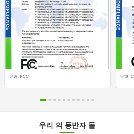
유형: FCC
유형: CE
우리 의 동반자 들