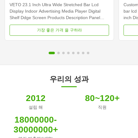
엣지 화면
VETO 23.1 Inch Ultra Wide Stretched Bar Lcd
Customi
Display Indoor Advertising Media Player Digital
bar lcd
Shelf Ddge Screen Products Description Panel
inch D
type 23.1 inch LCD screen Installation Wall mount
Dimens
가장 좋은 가격 을 구하라
Display dimension 585.6mm *48.19mm Display
Samsun
Color 16.7M Backlight LED backlight Operation
Display
system Android ...
Contras
우리의 성과
2012
80~120+
설립 해
직원
18000000-
30000000+