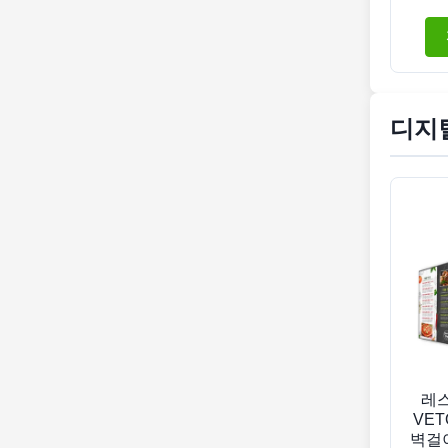
해상
디지
레
VE
벽걸이