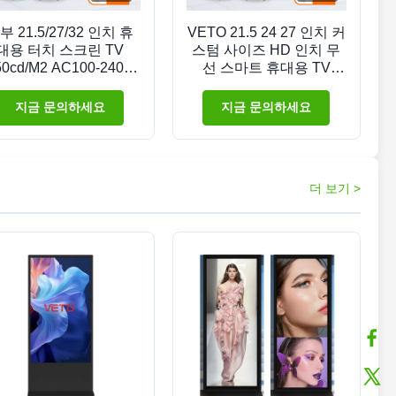
부 21.5/27/32 인치 휴
VETO 21.5 24 27 인치 커
대용 터치 스크린 TV
스텀 사이즈 HD 인치 무
50cd/M2 AC100-240V
선 스마트 휴대용 TV
용량 터치
5H/9H 긴 배터리 안드로
이드 디스플레이
지금 문의하세요
지금 문의하세요
더 보기 >