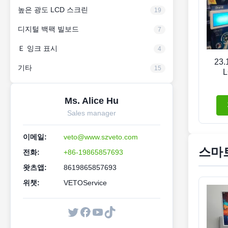
높은 광도 LCD 스크린
19
디지털 백팩 빌보드
7
Ｅ 잉크 표시
4
23
기타
15
Ms. Alice Hu
Sales manager
이메일:
veto@www.szveto.com
스마트
전화:
+86-19865857693
왓츠앱:
8619865857693
위챗:
VETOService