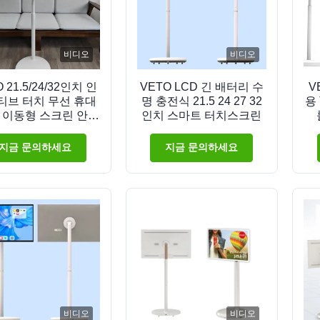
비디오
비디오
 21.5/24/32인치 인
VETO LCD 긴 배터리 수
V
티브 터치 무선 휴대
명 충전식 21.5 24 27 32
용
V 이동형 스크린 안드
인치 스마트 터치스크린
 디스플레이 내장 5
실내 전시장
지금 문의하세요
지금 문의하세요
비디오
비디오