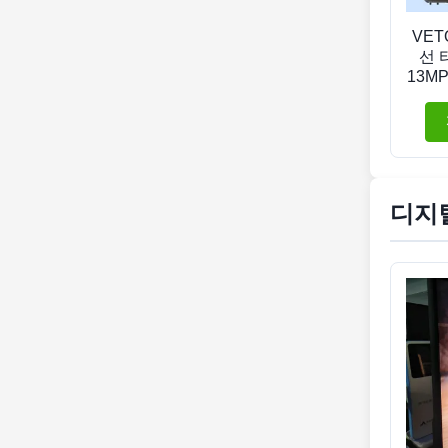
VET
선 
13M
디지