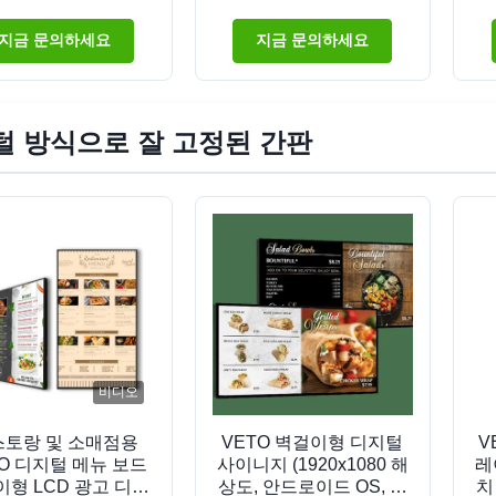
도 인터랙티브 디스
스크
수
플레이
5
지금 문의하세요
지금 문의하세요
털 방식으로 잘 고정된 간판
비디오
스토랑 및 소매점용
VETO 벽걸이형 디지털
V
TO 디지털 메뉴 보드
사이니지 (1920x1080 해
레
형 LCD 광고 디스
상도, 안드로이드 OS, 실
치