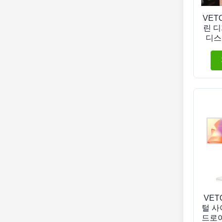
VET
린 디
디스
디지
VET
털 사
드로이드