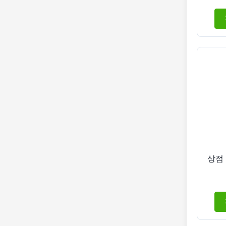
플레
털 
상점