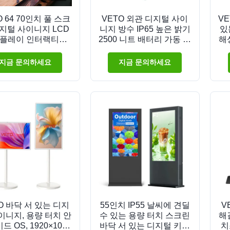
O 64 70인치 풀 스크
VETO 외관 디지털 사이
VE
지털 사이니지 LCD
니지 방수 IP65 높은 밝기
있
플레이 인터랙티브
2500 니트 배터리 가동 휴
해
털 사이니지 도매 공
대용 LCD 광고 디스플레
급업체
이
지금 문의하세요
지금 문의하세요
O 바닥 서 있는 디지
55인치 IP55 날씨에 견딜
VE
이니지, 용량 터치 안
수 있는 용량 터치 스크린
해
 OS, 1920×1080
바닥 서 있는 디지털 키오
치