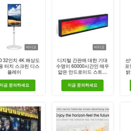
비디오
비디오
O 32인치 4K 해상도
디지털 간판에 대한 기대
선
용 터치 스크린 디스
수명이 60000시간인 매우
포인
플레이
얇은 안드로이드 스트레
밝
치 바 LCD 디스플레이
트
지금 문의하세요
지금 문의하세요