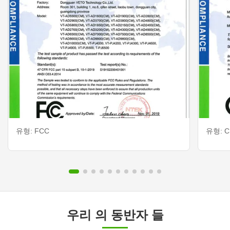
유형: FCC
유형: CE
우리 의 동반자 들