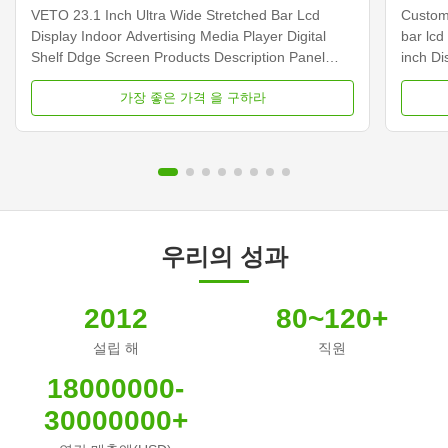
엣지 화면
VETO 23.1 Inch Ultra Wide Stretched Bar Lcd
Customi
Display Indoor Advertising Media Player Digital
bar lcd
Shelf Ddge Screen Products Description Panel
inch D
type 23.1 inch LCD screen Installation Wall mount
Dimens
가장 좋은 가격 을 구하라
Display dimension 585.6mm *48.19mm Display
Samsun
Color 16.7M Backlight LED backlight Operation
Display
system Android ...
Contras
우리의 성과
2012
80~120+
설립 해
직원
18000000-
30000000+