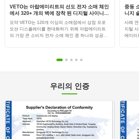
VETO는 아랍에미리트의 선도 전자 소매 체인
중동 
에서 320+ 개의 벽에 장착 된 디지털 사이니지
니지 
디스플레이를 배포합니다.
요약 VETO는 120개 이상의 소매점에서 상점 프로
사례 연
모션 디스플레이를 현대화하기 위해 아랍에미리트
지털 사
의 가장 큰 소비자 전자 소매 체인 중 하나와 성공적
에미리
으로 파트너십을 맺었습니다.클라우드 기반 콘텐츠
맺고 
관리 시스템과 통합된 320개 이상의 벽에 장착된 디
비용이 
지털 사이니지 단위를 배포함으로써, 소매업자는 마
움을 
케팅 활동을 변화시켰고, 홍보 업데이트 시간을 3~5
의 관심
일에서 30분 이하로 줄이고 연간 인쇄 비용을 약
다. 고
65% 줄였습니다. 고객 프로필 항목세부 사항 국가아
리트 (
랍에미리트 (UAE) 산업소매 전자 제품 체인 규모중
크 여러
우리의 인증
동 전역에 120개 이상의 매장 프...
디지털 