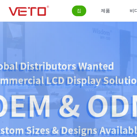
집
제품
비