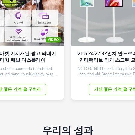
VIDEO
마켓 기지개된 광고 막대기
21.5 24 27 32인치 안
d 터치 패널 디스플레이
인터랙티브 터치 스크린 
휴대용 TV
 shelf supermarket stretched
VETO 5H/9H Long Battery Life 2
bar lcd panel touch display screen
inch Android Smart Interactive 
 28.5 inch Display Area 698.4 ×
Mobile Wireless Portable TV Core
) Overall Dimension 760 x 258 x
Our Product: 1. Universal App C
장 좋은 가격 을 구하라
가장 좋은 가격 을 구
T) LCD Type Samsung TFT-LCD
Download and enjoy every app y
olution 1920×540 Display Color
our product. Its versatile oper
htness (nits) 500cd/m2 Contrast
ensures seamless compatibi
Ratio 3000...
우리의 성과