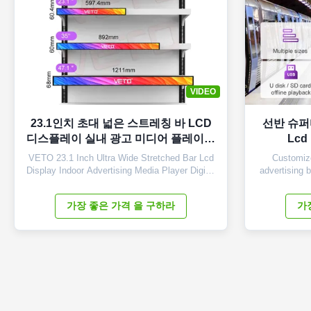
VIDEO
23.1인치 초대 넓은 스트레칭 바 LCD
선반 슈퍼
디스플레이 실내 광고 미디어 플레이어
Lc
디지털 셰프 엣지 화면
VETO 23.1 Inch Ultra Wide Stretched Bar Lcd
Customize
Display Indoor Advertising Media Player Digital
advertising 
Shelf Ddge Screen Products Description Panel
Panel Size
type 23.1 inch LCD screen Installation Wall
196.4mm(H*V
가장 좋은 가격 을 구하라
가
mount Display dimension 585.6mm *48.19mm
48mm(H*V*
Display Color 16.7M Backlight LED backlight
panel Res
Operation system Android ...
16.7M Brig