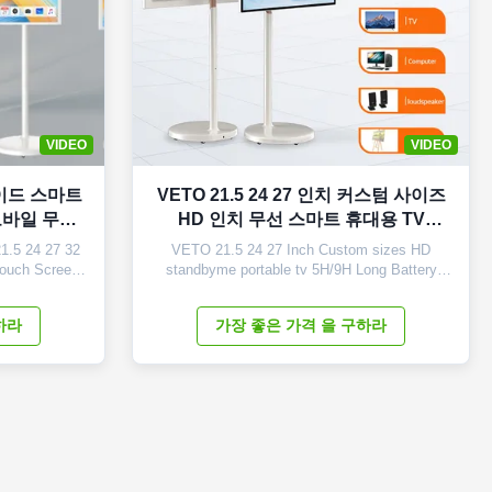
VIDEO
VIDEO
드로이드 스마트
VETO 21.5 24 27 인치 커스텀 사이즈
모바일 무선
HD 인치 무선 스마트 휴대용 TV
5H/9H 긴 배터리 안드로이드 디스플레
1.5 24 27 32
VETO 21.5 24 27 Inch Custom sizes HD
이
Touch Screen
standbyme portable tv 5H/9H Long Battery
 Highlights of
LCD Android Display Products Description
ompatibility:
Smart TV, This is a new product with built-in
하라
가장 좋은 가격 을 구하라
ou need with
battery, adopts quality android with higher and
ating system
quicker processor; it is with many features:
lity ...
pcap touch surface, screw-free integrated ...