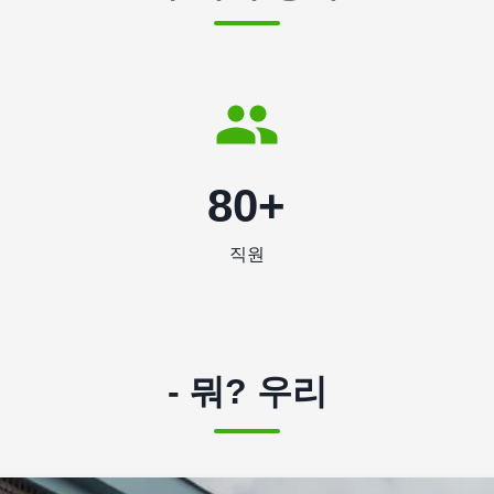
80+
직원
- 뭐? 우리