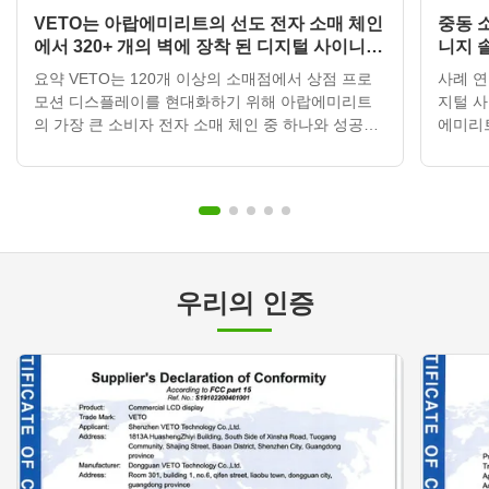
VETO는 아랍에미리트의 선도 전자 소매 체인
중동 
에서 320+ 개의 벽에 장착 된 디지털 사이니지
니지 
디스플레이를 배포합니다.
요약 VETO는 120개 이상의 소매점에서 상점 프로
사례 연
모션 디스플레이를 현대화하기 위해 아랍에미리트
지털 사
의 가장 큰 소비자 전자 소매 체인 중 하나와 성공적
에미리
으로 파트너십을 맺었습니다.클라우드 기반 콘텐츠
맺고 
관리 시스템과 통합된 320개 이상의 벽에 장착된 디
비용이 
지털 사이니지 단위를 배포함으로써, 소매업자는 마
움을 
케팅 활동을 변화시켰고, 홍보 업데이트 시간을 3~5
의 관심
일에서 30분 이하로 줄이고 연간 인쇄 비용을 약
다. 고
65% 줄였습니다. 고객 프로필 항목세부 사항 국가아
리트 (
랍에미리트 (UAE) 산업소매 전자 제품 체인 규모중
크 여러
우리의 인증
동 전역에 120개 이상의 매장 프...
디지털 