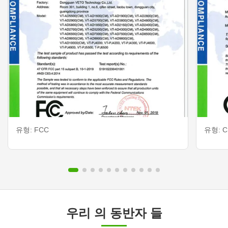
유형: FCC
유형: CE
우리 의 동반자 들