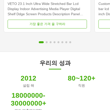
엣지 화면
VETO 23.1 Inch Ultra Wide Stretched Bar Lcd
Customi
Display Indoor Advertising Media Player Digital
bar lcd
Shelf Ddge Screen Products Description Panel
inch D
type 23.1 inch LCD screen Installation Wall mount
Dimens
가장 좋은 가격 을 구하라
Display dimension 585.6mm *48.19mm Display
Samsun
Color 16.7M Backlight LED backlight Operation
Display
system Android ...
Contras
우리의 성과
2012
80~120+
설립 해
직원
18000000-
30000000+