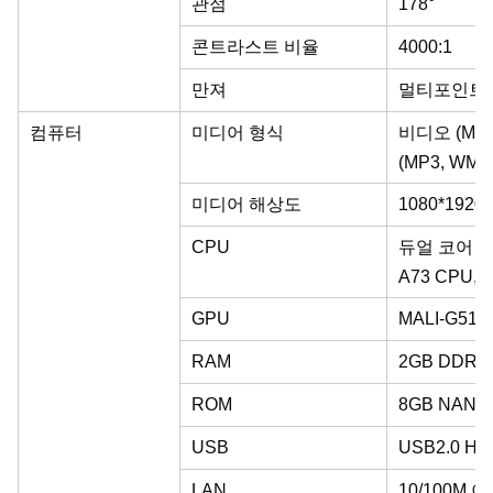
관점
178°
콘트라스트 비율
4000:1
만져
멀티포인트
컴퓨터
미디어 형식
비디오 (MPG,
(MP3, WMA)
미디어 해상도
1080*1920
CPU
듀얼 코어 램
A73 CPU, 
GPU
MALI-G51 
RAM
2GB DDR4 
ROM
8GB NAND 
USB
USB2.0 HOS
LAN
10/100M 