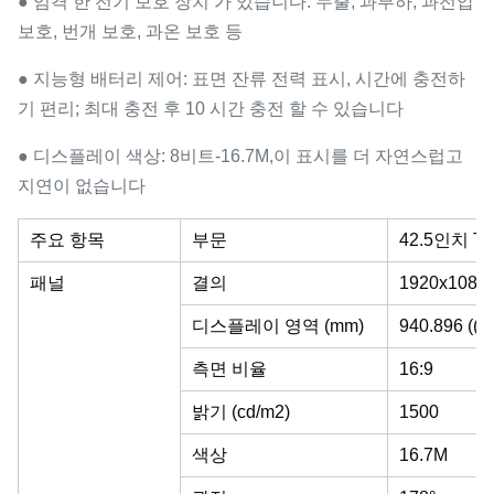
● 엄격 한 전기 보호 장치 가 있습니다. 누출, 과부하, 과전압
보호, 번개 보호, 과온 보호 등
● 지능형 배터리 제어: 표면 잔류 전력 표시, 시간에 충전하
기 편리; 최대 충전 후 10 시간 충전 할 수 있습니다
● 디스플레이 색상: 8비트-16.7M,이 표시를 더 자연스럽고
지연이 없습니다
주요 항목
부문
42.5인치 T
패널
결의
1920x1080 
디스플레이 영역 (mm)
940.896 ((H)
측면 비율
16:9
밝기 (cd/m2)
1500
색상
16.7M