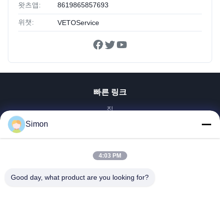
왓츠앱:
8619865857693
위챗:
VETOService
빠른 링크
집
제품
Simon
비디오
우리 에 관한 것
4:03 PM
공장 투어
Good day, what product are you looking for?
품질 관리
저희와 연락
인용 을 요청 하십시오
블로그