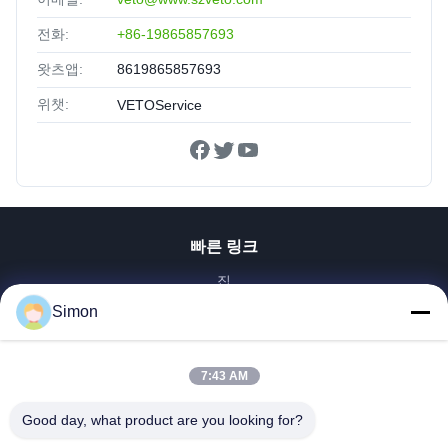
전화:
+86-19865857693
왓츠앱:
8619865857693
위챗:
VETOService
빠른 링크
집
제품
Simon
비디오
우리 에 관한 것
7:43 AM
공장 투어
Good day, what product are you looking for?
품질 관리