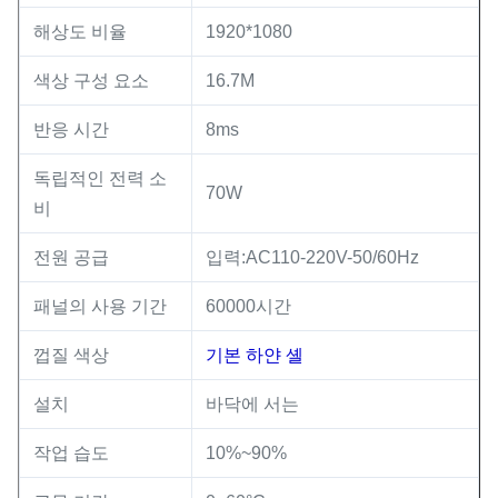
해상도 비율
1920*1080
색상 구성 요소
16.7M
반응 시간
8ms
독립적인 전력 소
70W
비
전원 공급
입력:AC110-220V-50/60Hz
패널의 사용 기간
60000시간
껍질 색상
기본 하얀 셸
설치
바닥에 서는
작업 습도
10%~90%