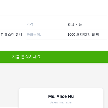
가격:
협상 가능
T / T, 웨스턴 유니
공급능력:
1000 조각/조각 달 당
지
금
문
의
하
세
요
Ms. Alice Hu
Sales manager