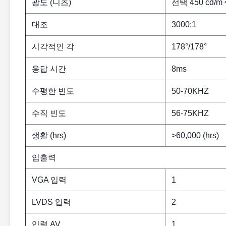
광도 (니츠)
선택 450 cd/m 
대조
3000:1
시각적인 각
178°/178°
응답 시간
8ms
수평한 빈도
50-70KHZ
수직 빈도
56-75KHZ
생활 (hrs)
>60,000 (hrs)
입출력
VGA 입력
1
LVDS 입력
2
입력 AV
1