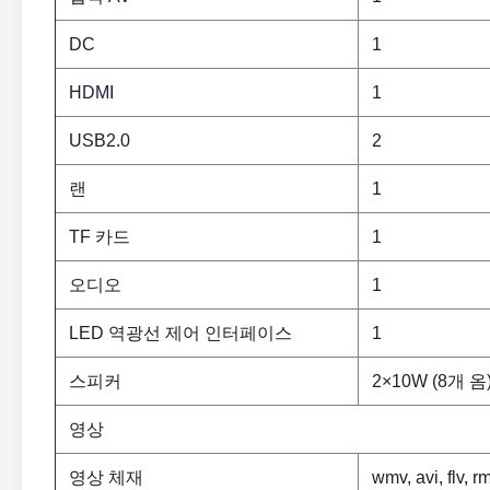
DC
1
HDMI
1
USB2.0
2
랜
1
TF 카드
1
오디오
1
LED 역광선 제어 인터페이스
1
스피커
2×10W (8개 옴
영상
영상 체재
wmv, avi, flv,