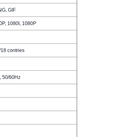
NG, GIF
0P, 1080I, 1080P
8 contries
 50/60Hz