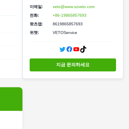
이메일:
veto@www.szveto.com
전화:
+86-19865857693
왓츠앱:
8619865857693
위챗:
VETOService
지금 문의하세요