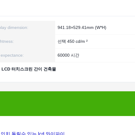
play dimension:
941.18×529.41mm (W*H)
ghtness:
선택 450 cd/m ²
e expectance:
60000 시간
,
LCD 터치스크린 간이 건축물
3 인치 돌릴수 있는 lcd 와이파이