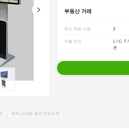
부동산 거래
최소 주문 수량:
2
지불 조건:
L / C, 
온
크
터치 스크린 광고 키오스크