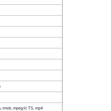
)
 rm, rmvb, mpeg의 TS, mp4