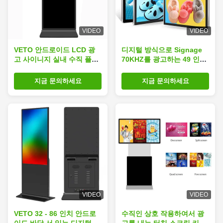
VIDEO
VIDEO
VETO 안드로이드 LCD 광
디지털 방식으로 Signage
고 사이니지 실내 수직 플로
70KHZ를 광고하는 49 인치
어 스탠딩 터치 스크린 키오
잘 고정된 터치스크린 간이
스크
건축물 Lcd
지금 문의하세요
지금 문의하세요
VIDEO
VIDEO
VETO 32 - 86 인치 안드로
수직인 상호 작용하여서 광