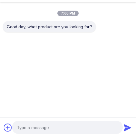
제품
비디오
7:00 PM
우리 에 관한 것
Good day, what product are you looking for?
블로그
질문
품질 관리
저희와 연락
Dongguan VETO Technology Co. LTD
+86-19865857693
veto@www.szveto.com
Follow Us
© 2026 Dongguan VETO technology co. LTD. All Rights Reserved.