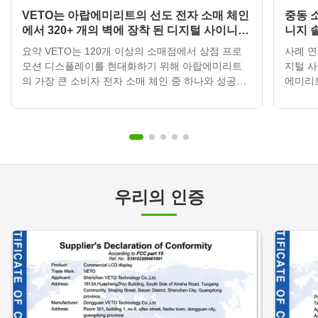
VETO는 아랍에미리트의 선도 전자 소매 체인
중동 
에서 320+ 개의 벽에 장착 된 디지털 사이니지
니지 
디스플레이를 배포합니다.
요약 VETO는 120개 이상의 소매점에서 상점 프로
사례 연
모션 디스플레이를 현대화하기 위해 아랍에미리트
지털 사
의 가장 큰 소비자 전자 소매 체인 중 하나와 성공적
에미리
으로 파트너십을 맺었습니다.클라우드 기반 콘텐츠
맺고 
관리 시스템과 통합된 320개 이상의 벽에 장착된 디
비용이 
지털 사이니지 단위를 배포함으로써, 소매업자는 마
움을 
케팅 활동을 변화시켰고, 홍보 업데이트 시간을 3~5
의 관심
일에서 30분 이하로 줄이고 연간 인쇄 비용을 약
다. 고
65% 줄였습니다. 고객 프로필 항목세부 사항 국가아
리트 (
랍에미리트 (UAE) 산업소매 전자 제품 체인 규모중
크 여러
우리의 인증
동 전역에 120개 이상의 매장 프...
디지털 