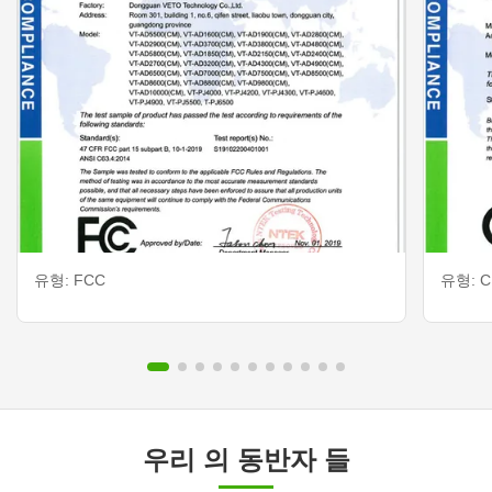
유형: FCC
유형: CE
우리 의 동반자 들