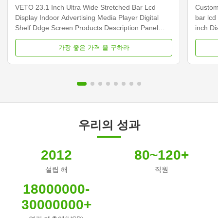
엣지 화면
VETO 23.1 Inch Ultra Wide Stretched Bar Lcd
Customi
Display Indoor Advertising Media Player Digital
bar lcd
Shelf Ddge Screen Products Description Panel
inch D
type 23.1 inch LCD screen Installation Wall mount
Dimens
가장 좋은 가격 을 구하라
Display dimension 585.6mm *48.19mm Display
Samsun
Color 16.7M Backlight LED backlight Operation
Display
system Android ...
Contras
우리의 성과
2012
80~120+
설립 해
직원
18000000-
30000000+