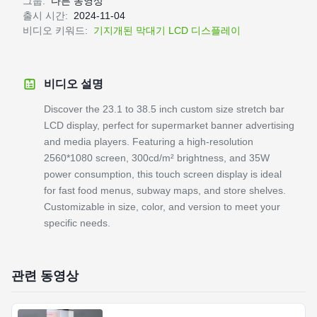
그룹:
다른 동영상
출시 시간:
2024-11-04
비디오 키워드:
기지개된 막대기 LCD 디스플레이
비디오 설명
Discover the 23.1 to 38.5 inch custom size stretch bar
LCD display, perfect for supermarket banner advertising
and media players. Featuring a high-resolution
2560*1080 screen, 300cd/m² brightness, and 35W
power consumption, this touch screen display is ideal
for fast food menus, subway maps, and store shelves.
Customizable in size, color, and version to meet your
specific needs.
관련 동영상