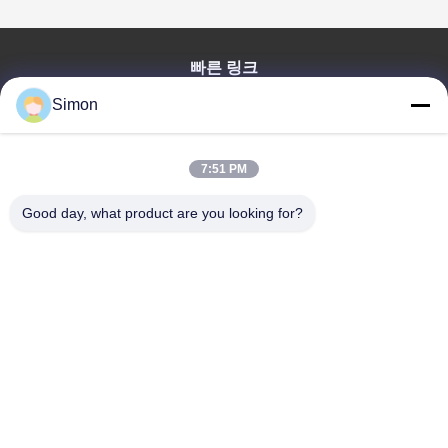
빠른 링크
집
Simon
제품
비디오
7:51 PM
우리 에 관한 것
Good day, what product are you looking for?
블로그
질문
품질 관리
저희와 연락
Dongguan VETO Technology Co. LTD
+86-19865857693
veto@www.szveto.com