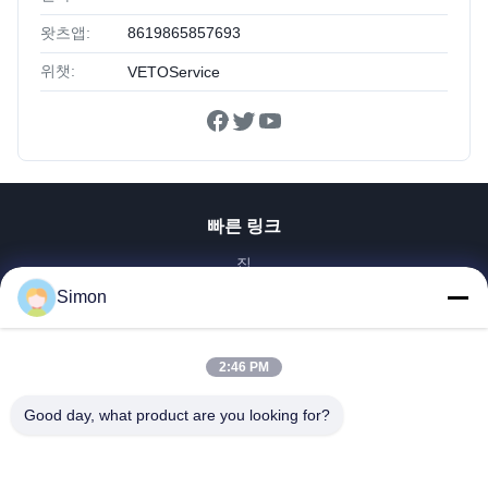
왓츠앱:
8619865857693
위챗:
VETOService
빠른 링크
집
제품
Simon
비디오
우리 에 관한 것
2:46 PM
공장 투어
Good day, what product are you looking for?
품질 관리
저희와 연락
인용 을 요청 하십시오