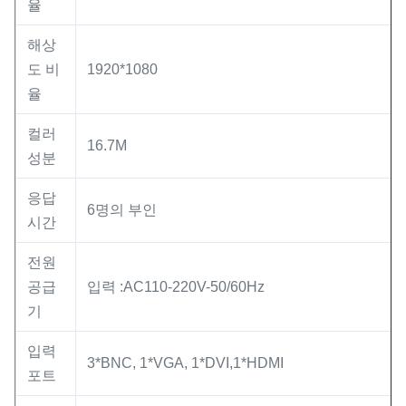
율
해상
도 비
1920*1080
율
컬러
16.7M
성분
응답
6명의 부인
시간
전원
공급
입력 :AC110-220V-50/60Hz
기
입력
3*BNC, 1*VGA, 1*DVI,1*HDMI
포트