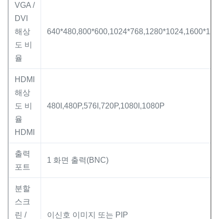
VGA /
DVI
해상
640*480,800*600,1024*768,1280*1024,1600*12
도 비
율
HDMI
해상
도 비
480I,480P,576I,720P,1080I,1080P
율
HDMI
출력
1 화면 출력(BNC)
포트
분할
스크
린 /
이신호 이미지 또는 PIP