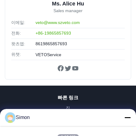
Ms. Alice Hu
Sales manager
이메일:
veto@www.szveto.com
전화:
+86-19865857693
왓츠앱:
8619865857693
위챗:
VETOService
빠른 링크
집
제품
Simon
비디오
우리 에 관한 것