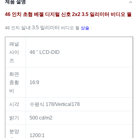
제품 설명
46 인치 초협 베젤 디지털 신호 2x2 3.5 밀리미터 비디오 월
실내 3.5 밀리미터
46 인치
비디오 월
상술
:
패널
사이
46 " LCD-DID
즈
화면
종횡
16:9
비
시각
수평식 178/Vertical178
밝기
500 cd/m2
분양
1200:1