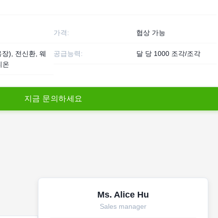
가격:
협상 가능
용장), 전신환, 웨
공급능력:
달 당 1000 조각/조각
니온
지
금
문
의
하
세
요
Ms. Alice Hu
Sales manager