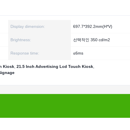
Display dimension:
697.7*392.2mm(H*V)
Brightness:
선택적인 350 cd/m2
Response time:
≤6ms
h Kiosk
,
21.5 Inch Advertising Lcd Touch Kiosk
,
 Signage