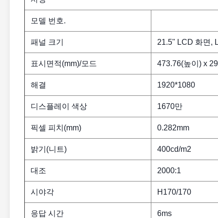
모델 번호.
패널 크기
21.5" LCD 화면
표시면적(mm)/모드
473.76(높이) x 29
해결
1920*1080
디스플레이 색상
1670만
픽셀 피치(mm)
0.282mm
밝기(니트)
400cd/m2
대조
2000:1
시야각
H170/170
응답 시간
6ms