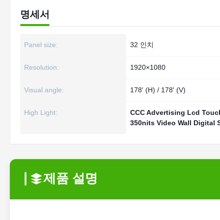
명세서
Panel size:
32 인치
Resolution:
1920×1080
Visual angle:
178' (H) / 178' (V)
High Light:
CCC Advertising Lcd Touc
350nits Video Wall Digital
제품 설명