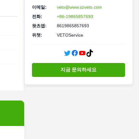
이메일:
veto@www.szveto.com
전화:
+86-19865857693
왓츠앱:
8619865857693
위챗:
VETOService
지금 문의하세요