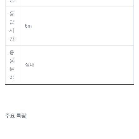
응
답
6m
시
간:
응
용
실내
분
야
주요 특징: