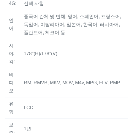
4G:
선택 사항
중국어 간체 및 번체, 영어, 스페인어, 프랑스어,
언
독일어, 이탈리아어, 일본어, 한국어, 러시아어,
어
폴란드어, 체코어 등
시
야
178°(H)/178°(V)
각:
비
디
RM, RMVB, MKV, MOV, M4v, MPG, FLV, PMP
오:
유
LCD
형
보
1년
증: