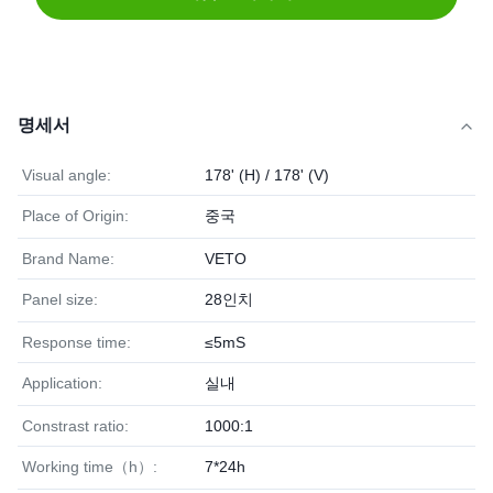
명세서
Visual angle:
178' (H) / 178' (V)
Place of Origin:
중국
Brand Name:
VETO
Panel size:
28인치
Response time:
≤5mS
Application:
실내
Constrast ratio:
1000:1
Working time（h）:
7*24h