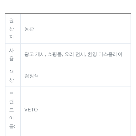
원
산
동관
지
사
광고 게시, 쇼핑몰, 요리 전시, 환영 디스플레이
용
색
검정색
상
브
랜
드
VETO
이
름: