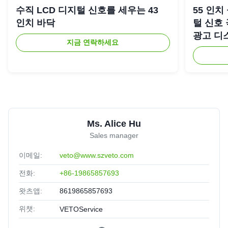
수직 LCD 디지털 신호를 세우는 43
55 인치
인치 바닥
털 신호
광고 디
지금 연락하세요
Ms. Alice Hu
Sales manager
이메일:
veto@www.szveto.com
전화:
+86-19865857693
왓츠앱:
8619865857693
위챗:
VETOService