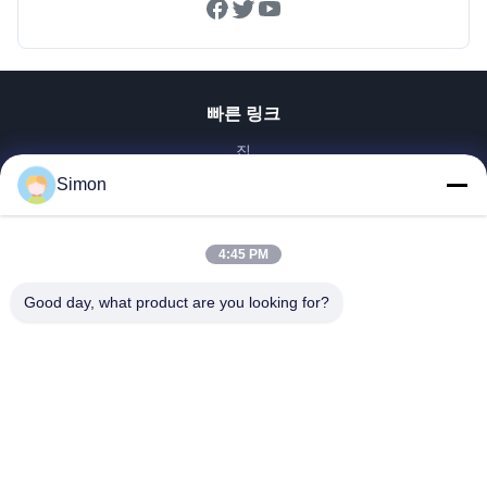
빠른 링크
집
제품
Simon
비디오
우리 에 관한 것
4:45 PM
공장 투어
Good day, what product are you looking for?
품질 관리
저희와 연락
인용 을 요청 하십시오
블로그
Dongguan VETO Technology Co. LTD
+86-19865857693