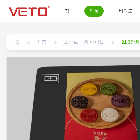
집
제품
비디오
집
상품
스마트 터치 테이블
21.3인