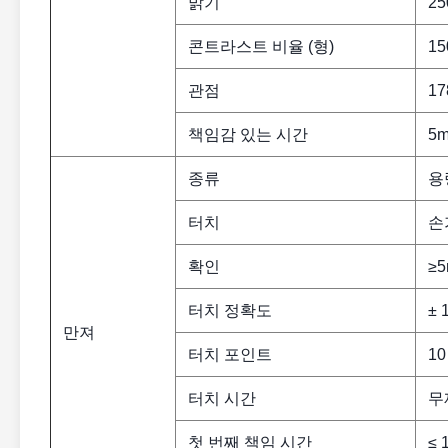
밝기
25
콘트라스트 비율 (형)
15
관점
17
책임감 있는 시간
5m
종류
용
터치
손
확인
≥
터치 정확도
± 
만져
터치 포인트
10
터치 시간
무
첫 번째 책임 시간
≤ 