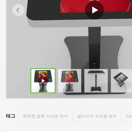
태그
똑똑한 접촉 커피용 탁자
멀티터치 커피용 탁자
l