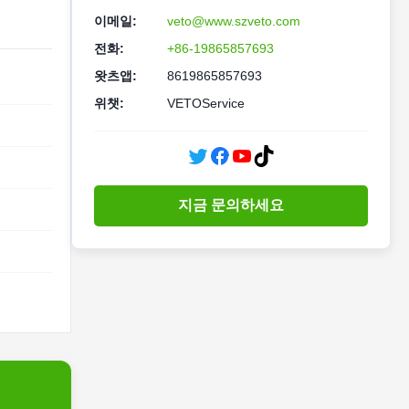
이메일:
veto@www.szveto.com
전화:
+86-19865857693
왓츠앱:
8619865857693
위챗:
VETOService
지금 문의하세요