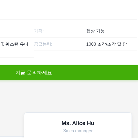
가격:
협상 가능
T / T, 웨스턴 유니
공급능력:
1000 조각/조각 달 당
지
금
문
의
하
세
요
Ms. Alice Hu
Sales manager