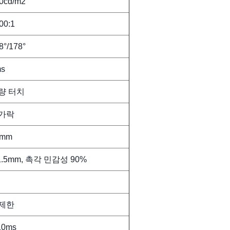
0cd/m2
00:1
8°/178°
s
량 터치
가락
5mm
1.5mm, 촉각 민감성 90%
제한
10ms