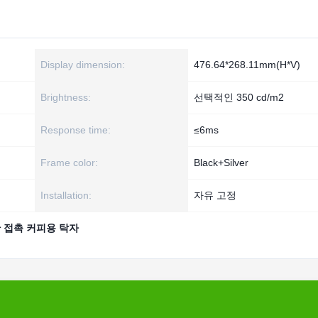
Display dimension:
476.64*268.11mm(H*V)
Brightness:
선택적인 350 cd/m2
Response time:
≤6ms
Frame color:
Black+Silver
Installation:
자유 고정
 접촉 커피용 탁자