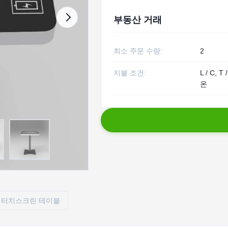
부동산 거래
최소 주문 수량:
2
지불 조건:
L / C, 
온
cd 터치스크린 테이블