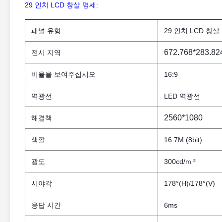
29 인치 LCD 창살 명세:
패널 유형
29 인치 LCD 창살
672.768*283.82
전시 지역
비율을 보여주십시오
16:9
역광선
LED 역광선
2560*1080
해결책
색깔
16.7M (8bit)
광도
300cd/m ²
시야각
178°(H)/178°(V)
응답 시간
6ms