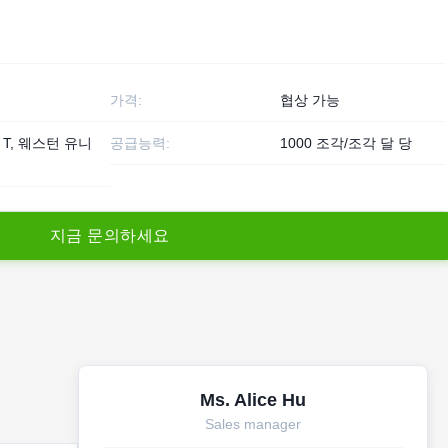
가격:
협상 가능
T / T, 웨스턴 유니
공급능력:
1000 조각/조각 달 당
지
금
문
의
하
세
요
Ms. Alice Hu
Sales manager