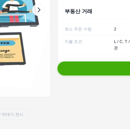
부동산 거래
최소 주문 수량:
2
지불 조건:
L / C, 
온
cd 막대기 전시