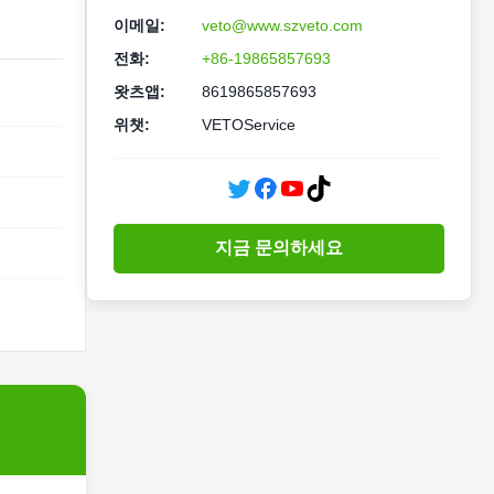
이메일:
veto@www.szveto.com
전화:
+86-19865857693
왓츠앱:
8619865857693
위챗:
VETOService
지금 문의하세요