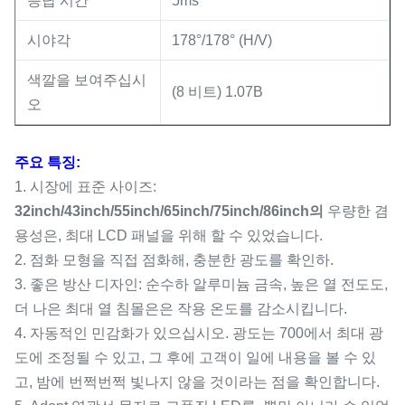
응답 시간
5ms
시야각
178°/178° (H/V)
색깔을 보여주십시
(8 비트) 1.07B
오
주요 특징:
1. 시장에 표준 사이즈:
32inch/43inch/55inch/65inch/75inch/86inch의
우량한 겸
용성은, 최대 LCD 패널을 위해 할 수 있었습니다.
2. 점화 모형을 직접 점화해, 충분한 광도를 확인하.
3. 좋은 방산 디자인: 순수하 알루미늄 금속, 높은 열 전도도,
더 나은 최대 열 침몰은은 작용 온도를 감소시킵니다.
4. 자동적인 민감화가 있으십시오. 광도는 700에서 최대 광
도에 조정될 수 있고, 그 후에 고객이 일에 내용을 볼 수 있
고, 밤에 번쩍번쩍 빛나지 않을 것이라는 점을 확인합니다.