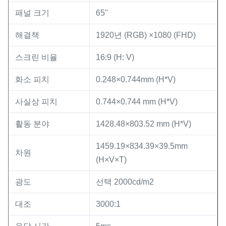
패널 크기
65"
해결책
1920년 (RGB) ×1080 (FHD)
스크린 비율
16:9 (H: V)
화소 피치
0.248×0.744mm (H*V)
사실상 피치
0.744×0.744 mm (H*V)
활동 분야
1428.48×803.52 mm (H*V)
1459.19×834.39×39.5mm
차원
(H×V×T)
광도
선택 2000cd/m2
대조
3000:1