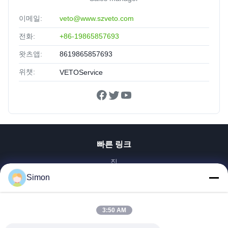
이메일:
veto@www.szveto.com
전화:
+86-19865857693
왓츠앱:
8619865857693
위챗:
VETOService
빠른 링크
집
제품
Simon
비디오
우리 에 관한 것
3:50 AM
공장 투어