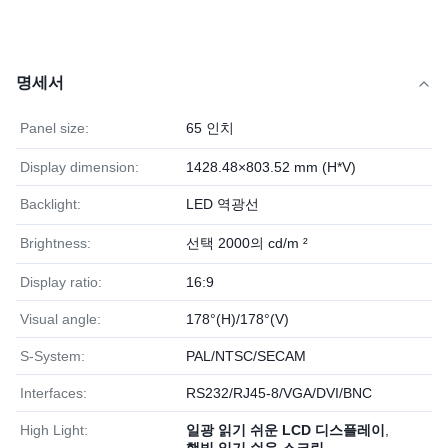
명세서
Panel size:
65 인치
Display dimension:
1428.48×803.52 mm (H*V)
Backlight:
LED 역광선
Brightness:
선택 2000의 cd/m ²
Display ratio:
16:9
Visual angle:
178°(H)/178°(V)
S-System:
PAL/NTSC/SECAM
Interfaces:
RS232/RJ45-8/VGA/DVI/BNC
High Light:
일광 읽기 쉬운 LCD 디스플레이
,