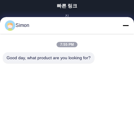
빠른 링크
집
제품
Simon
비디오
우리 에 관한 것
7:55 PM
공장 투어
Good day, what product are you looking for?
품질 관리
저희와 연락
인용 을 요청 하십시오
블로그
Dongguan VETO Technology Co. LTD
+86-19865857693
veto@www.szveto.com
Follow Us