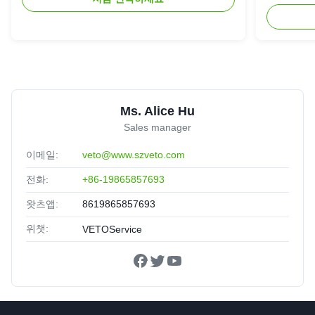
Ms. Alice Hu
Sales manager
이메일:
veto@www.szveto.com
전화:
+86-19865857693
왓츠앱:
8619865857693
위챗:
VETOService