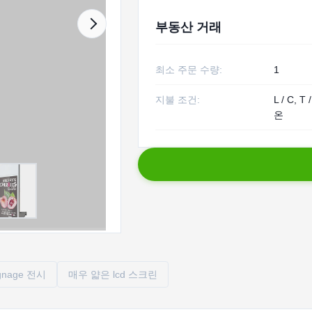
부동산 거래
최소 주문 수량:
1
지불 조건:
L / C, 
온
gnage 전시
매우 얇은 lcd 스크린