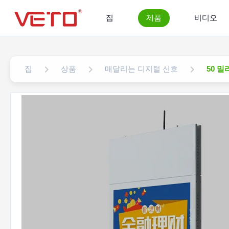
집
제품
비디오
집
상품
매달리는 디지털 신호
50 