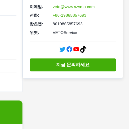
이메일:
veto@www.szveto.com
전화:
+86-19865857693
왓츠앱:
8619865857693
위챗:
VETOService
지금 문의하세요