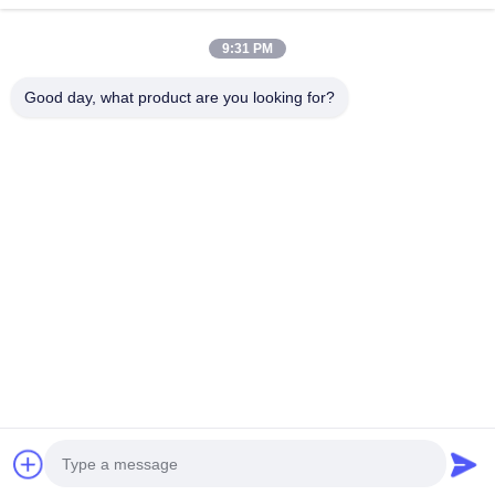
제품
비디오
9:31 PM
우리 에 관한 것
Good day, what product are you looking for?
블로그
질문
품질 관리
저희와 연락
Dongguan VETO Technology Co. LTD
+86-19865857693
veto@www.szveto.com
Follow Us
© 2026 Dongguan VETO technology co. LTD. All Rights Reserved.